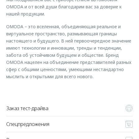
Страхование
Руководства по эксплуатации
OMODA и от всей души благодарим вас за доверие к
Обратная связь
Кредитный калькулятор
Клиентская поддержка
нашей продукции.
OMODA – это вселенная, объединяющая реальное и
Аксессуары
O&J Автоклуб
виртуальное пространство, размывающая границы
Одежда и сувениры
Клуб владельцев OMODA
настоящего и будущего. В ней первоочередное значение
Оригинальные аксессуары
Приложение O&J
имеют технологии и инновации, тренды и тенденции,
забота об устойчивом будущем и обществе. Бренд
Запчасти
Аксессуары
OMODA нацелен на объединение представителей разных
сфер с общими ценностями, умеющими нестандартно
Трейд-ин
Одежда и сувениры
мыслить и открытыми для всего нового.
Калькулятор трейд-ин
Оригинальные аксессуары
Запчасти
Заказ тест-драйва
Спецпредложения