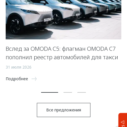
Вслед за OMODA C5: флагман OMODA C7
С
пополнил реестр автомобилей для такси
п
а
31 июля 2026
5 
Подробнее
По
Все предложения