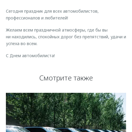
Страхование
Руководства по эксплуатации
Обратная связь
Сегодня праздник для всех автомобилистов,
Кредитный калькулятор
Клиентская поддержка
профессионалов и любителей!
Аксессуары
O&J Автоклуб
Желаем всем праздничной атмосферы, где бы вы
Одежда и сувениры
Клуб владельцев OMODA
ни находились, спокойных дорог без препятствий, удачи и
успеха во всем.
Оригинальные аксессуары
Приложение O&J
Запчасти
С Днем автомобилиста!
Аксессуары
Трейд-ин
Одежда и сувениры
Смотрите также
Калькулятор трейд-ин
Оригинальные аксессуары
Запчасти