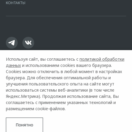
КОНТАКТЫ
16.01.2015. Предложение ограничено и не является публичной
офертой.
Используя сайт, вы соглашаетесь с
политикой обработки
данных
и использованием cookies вашего браузера.
Cookies можно отключить в любой момент в настройках
браузера. Для обеспечения оптимальной работы и
улучшения пользовательского опыта на сайте могут
использоваться системы веб-аналитики (в том числе
Горячая линия OMODA:
+7 (3522) 64-11-55
Яндекс.Метрика). Продолжая использование сайта, Вы
соглашаетесь с применением указанных технологий и
© 2026 Сатурн Курган
размещением cookie-файлов.
Модельный ряд
Архивные модели
Контакты
Правовая информация
Понятно