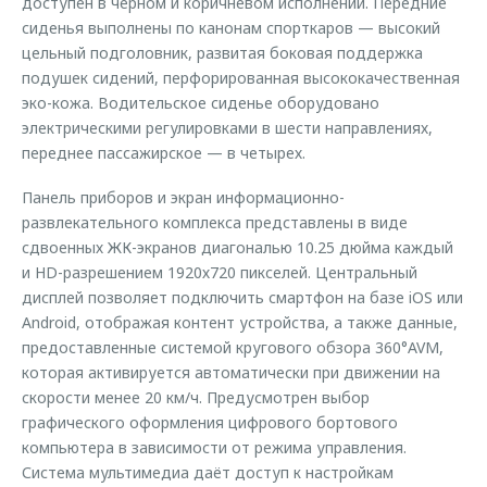
доступен в чёрном и коричневом исполнении. Передние
Страхование
Руководства по эксплуатации
сиденья выполнены по канонам спорткаров — высокий
Обратная связь
Кредитный калькулятор
Клиентская поддержка
цельный подголовник, развитая боковая поддержка
подушек сидений, перфорированная высококачественная
Аксессуары
O&J Автоклуб
эко-кожа. Водительское сиденье оборудовано
электрическими регулировками в шести направлениях,
Одежда и сувениры
Клуб владельцев OMODA
переднее пассажирское — в четырех.
Оригинальные аксессуары
Приложение O&J
Панель приборов и экран информационно-
Запчасти
Аксессуары
развлекательного комплекса представлены в виде
сдвоенных ЖК-экранов диагональю 10.25 дюйма каждый
Трейд-ин
Одежда и сувениры
и HD-разрешением 1920х720 пикселей. Центральный
Калькулятор трейд-ин
Оригинальные аксессуары
дисплей позволяет подключить смартфон на базе iOS или
Запчасти
Android, отображая контент устройства, а также данные,
предоставленные системой кругового обзора 360°AVM,
которая активируется автоматически при движении на
скорости менее 20 км/ч. Предусмотрен выбор
графического оформления цифрового бортового
компьютера в зависимости от режима управления.
Система мультимедиа даёт доступ к настройкам