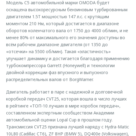
Модель C5 автомобильной марки OMODA будет
оснащена высокоресурсным бензиновым турбированным
двигателем 1.5T мощностью 147 л.с. с крутящим
моментом 210 Нм, который достигается в диапазоне
оборотов коленчатого вала от 1750 до 4000 об/мин, и не
менее 80% от максимального его значения доступны во
всём рабочем диапазоне двигателя (от 1350 до
«отсечки» на 5500 об/мин). Такая «эластичность»
улучшает динамику и достигается благодаря применению
турбокомпрессора Garrett (Honeywell) и технологии
двойной коррекции фаз впускного и выпускного
распределительных валов от BorgWarner.
Двигатель работает в паре с надежной и долговечной
коробкой передач CVT25, которая вошла в число лучших
в рейтинге «ТОП-10 лучших в мире коробок передач»,
составленном экспертным сообществом Академии
автомобильной оценки Lopal Cup в прошлом году.
Трансмиссия CVT25 признана лучшей наряду с Hydra-Matic
10L80 (Cadillac CT6), ZF 8HP (BMW 5), DQ400e (Volkswagen),