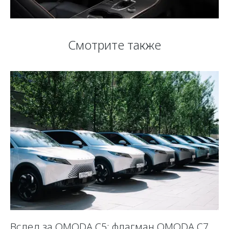
Смотрите также
Вслед за OMODA C5: флагман OMODA C7
С