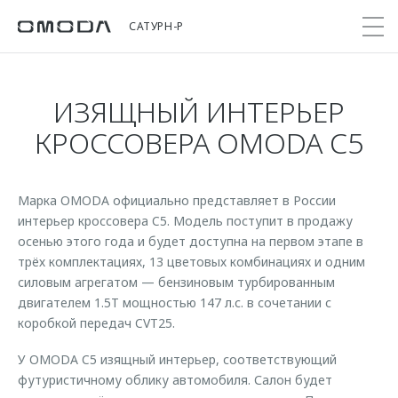
САТУРН-Р
ИЗЯЩНЫЙ ИНТЕРЬЕР
Покупателям
Мир OMODA
Владельцам
Модели
КРОССОВЕРА OMODA С5
C5
Выбор и покупка
Сервис
О бренде
от 2 299 000 ₽*
Марка OMODA официально представляет в России
Сравнить комплектации
Записаться на сервис
Новости
интерьер кроссовера C5. Модель поступит в продажу
Записаться на тест-драйв
Кузовной ремонт
осенью этого года и будет доступна на первом этапе в
Онлайн-сервисы
C7
Cпецпредложения
Сервисные акции
трёх комплектациях, 13 цветовых комбинациях и одним
Приложение O&J
от 2 739 000 ₽*
силовым агрегатом — бензиновым турбированным
Прайс-листы
Поддержка
Клуб владельцев OMODA
двигателем 1.5T мощностью 147 л.с. в сочетании с
OMODA Лизинг
коробкой передач CVT25.
Помощь на дороге
Бренд JAECOO
Кредит и страхование
Гарантия
У OMODA C5 изящный интерьер, соответствующий
футуристичному облику автомобиля. Салон будет
Правовая информация
Кредитные программы
Дополнительная техническая поддержка