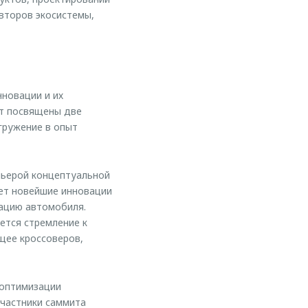
второв экосистемы,
новации и их
ут посвящены две
огружение в опыт
мьерой концептуальной
ет новейшие инновации
тацию автомобиля.
ется стремление к
щее кроссоверов,
 оптимизации
частники саммита