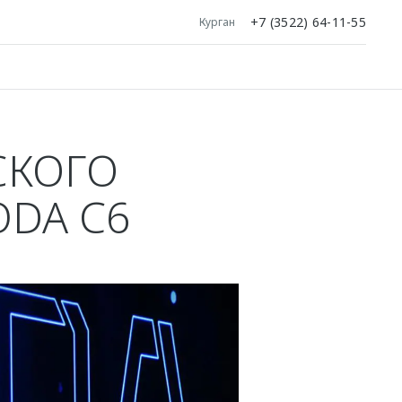
+7 (3522) 64-11-55
Курган
СКОГО
ODA C6