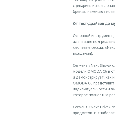
сценариев использован
бренды намечают новый
От тест-драйвов до м
Основной инструмент д
адаптация под реальны
ключевые сессии: «Next
вождения).
Сегмент «Next Show» 
модели OMODA C6 в ст
и демонстрирует, как 
OMODA C6 представит н
индивидуальности и вы
которое полностью рас
Сегмент «Next Drive» 
продуктов. В «Лабора