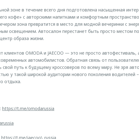
ьной зоне в течение всего дня подготовлена насыщенная интер
него кофе» с авторскими напитками и комфортным пространств
чером зона превратится в место для модной вечеринки с эне
ным освещением. Автосалон перестанет быть просто местом п
центр образа жизни.
 клиентов OMODA и JAECOO — это не просто автофестиваль, а
современных автомобилистов. Обратная связь от пользователе
 свой путь к будущему кроссоверов по всему миру. Не зря ав
тью у такой широкой аудитории нового поколения водителей –
о отдыха.
:
https://t.me/omodarussia
arussia
:
https://t.me/jaecoo\_russia