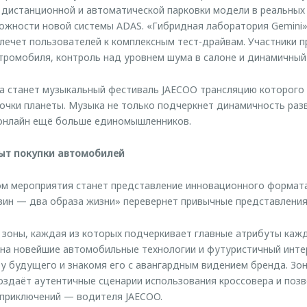
дистанционной и автоматической парковки модели в реальных 
можности новой системы ADAS. «Гибридная лаборатория Gemin
влечет пользователей к комплексным тест-драйвам. Участники 
тромобиля, контроль над уровнем шума в салоне и динамичный 
а станет музыкальный фестиваль JAECOO трансляцию которого
очки планеты. Музыка не только подчеркнет динамичность разв
онлайн ещё больше единомышленников.
ыт покупки автомобилей
м мероприятия станет представление инновационного формата
ин — два образа жизни» перевернет привычные представления 
 зоны, каждая из которых подчеркивает главные атрибуты кажд
на новейшие автомобильные технологии и футуристичный инте
у будущего и знакомя его с авангардным видением бренда. Зон
оздаёт аутентичные сценарии использования кроссовера и позв
 приключений — водителя JAECOO.