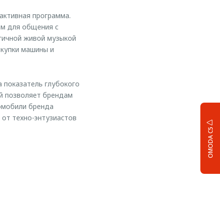
активная программа.
ом для общения с
ргичной живой музыкой
окупки машины и
 показатель глубокого
й позволяет брендам
томобили бренда
 от техно-энтузиастов
OMODA C5