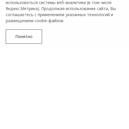
использоваться системы веб-аналитики (в том числе
Яндекс.Метрика). Продолжая использование сайта, Вы
соглашаетесь с применением указанных технологий и
размещением cookie-файлов.
Понятно
Бренд OMODA сообщает о том, что совместный проект с
сетью кофеен Stars Coffee продолжается. В этот раз к
конкурсу присоединяется журнал о моде и красоте THE
VOICE MAG. Это означает, что у всех поклонников марки
есть шанс выиграть много замечательных подарков, в
числе которых главный приз – обновленный фастбэк-
кроссовер OMODA C5.
Подробнее
Финалистов ждет обед со звездой от журнала THE VOICE
MAG, приглашение на звездное мероприятие, а также