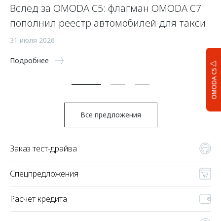
Вслед за OMODA C5: флагман OMODA C7
С
пополнил реестр автомобилей для такси
п
а
31 июля 2026
5 
Подробнее
OMODA C5
По
Все предложения
Заказ тест-драйва
Спецпредложения
Расчет кредита