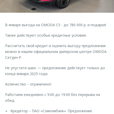
Страхование
Руководства по эксплуатации
Обратная связь
Кредитный калькулятор
Клиентская поддержка
Аксессуары
O&J Автоклуб
В январе выгода на OMODA С5 - до 780 000 р. и подарки!
Одежда и сувениры
Клуб владельцев OMODA
Также действуют особые кредитные условия.
Оригинальные аксессуары
Приложение O&J
Рассчитать свой кредит и оценить выгоду предложения
Запчасти
Аксессуары
можно в нашем официальном дилерском центре OMODA
Сатурн-Р.
Трейд-ин
Одежда и сувениры
Калькулятор трейд-ин
Оригинальные аксессуары
Не упустите шанс — предложение действует только до
конца января 2025 года.
Запчасти
Количество – ограничено!
Работаем ежедневно с 9:00 до 19:00 без перерыва на
обед.
Кредитор – ПАО «Совкомбанк». Предложение