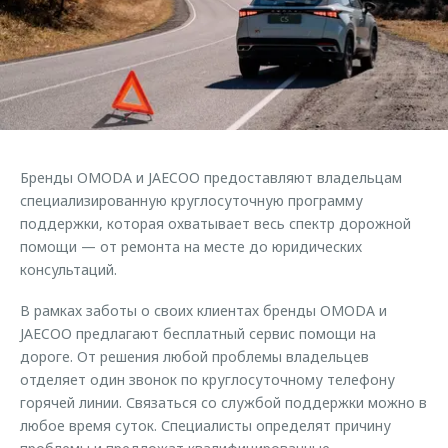
Страхование
Руководства по эксплуатации
Обратная связь
Кредитный калькулятор
Клиентская поддержка
Аксессуары
O&J Автоклуб
Одежда и сувениры
Клуб владельцев OMODA
Оригинальные аксессуары
Приложение O&J
Бренды OMODA и JAECOO предоставляют владельцам
Запчасти
Аксессуары
специализированную круглосуточную программу
поддержки, которая охватывает весь спектр дорожной
Трейд-ин
Одежда и сувениры
помощи — от ремонта на месте до юридических
Калькулятор трейд-ин
Оригинальные аксессуары
консультаций.
Запчасти
В рамках заботы о своих клиентах бренды OMODA и
JAECOO предлагают бесплатный сервис помощи на
дороге. От решения любой проблемы владельцев
отделяет один звонок по круглосуточному телефону
горячей линии. Связаться со службой поддержки можно в
любое время суток. Специалисты определят причину