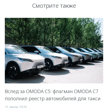
Смотрите также
Вслед за OMODA C5: флагман OMODA C7
С
пополнил реестр автомобилей для такси
п
а
31 июля 2026