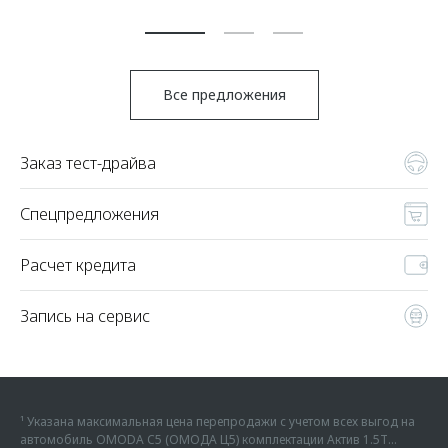
По
Все предложения
Заказ тест-драйва
Спецпредложения
Расчет кредита
Запись на сервис
¹ Указана максимальная цена перепродажи с учетом всех выгод на
автомобиль OMODA C5 (ОМОДА Ц5) комплектации Актив 1.5Т