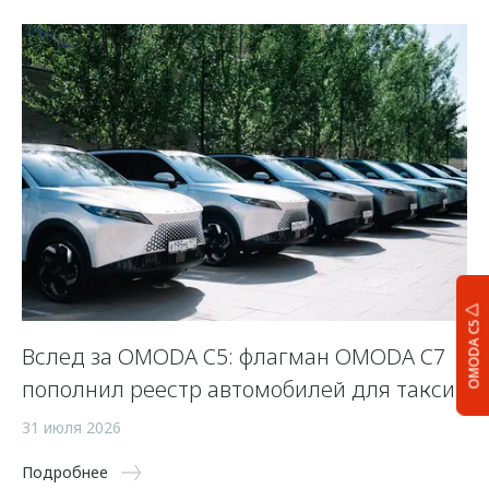
OMODA C5
Вслед за OMODA C5: флагман OMODA C7
С
пополнил реестр автомобилей для такси
п
а
31 июля 2026
5 
Подробнее