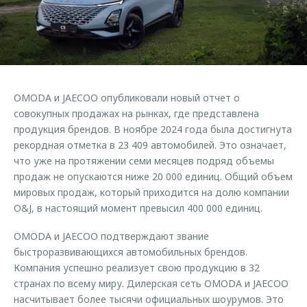
Страхование
Руководства по эксплуатации
Обратная связь
Кредитный калькулятор
Клиентская поддержка
Аксессуары
O&J Автоклуб
Одежда и сувениры
Клуб владельцев OMODA
OMODA и JAECOO опубликовали новый отчет о
Оригинальные аксессуары
Приложение O&J
совокупных продажах на рынках, где представлена
Запчасти
продукция брендов. В ноябре 2024 года была достигнута
Аксессуары
рекордная отметка в 23 409 автомобилей. Это означает,
Трейд-ин
Одежда и сувениры
что уже на протяжении семи месяцев подряд объемы
продаж не опускаются ниже 20 000 единиц. Общий объем
Калькулятор трейд-ин
Оригинальные аксессуары
мировых продаж, который приходится на долю компании
Запчасти
O&J, в настоящий момент превысил 400 000 единиц.
OMODA и JAECOO подтверждают звание
быстроразвивающихся автомобильных брендов.
Компания успешно реализует свою продукцию в 32
странах по всему миру. Дилерская сеть OMODA и JAECOO
насчитывает более тысячи официальных шоурумов. Это