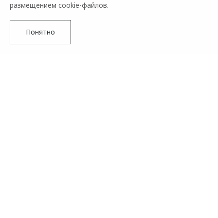
размещением cookie-файлов.
Понятно
Подробнее
Бренд OMODA принял решение продлить сроки приема
заявок на открытый конкурс OMODA Student Cup для