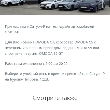
Страхование
Руководства по эксплуатации
Обратная связь
Кредитный калькулятор
Клиентская поддержка
Аксессуары
O&J Автоклуб
Приглашаем в Сатурн-Р на тест-драйв автомобилей
Одежда и сувениры
Клуб владельцев OMODA
OMODA!
Оригинальные аксессуары
Приложение O&J
Для Вас: новинка OMODA С7, кроссовер OMODA С5 c
Запчасти
передним или полным приводом, седан OMODA S5 или
Аксессуары
спортивная версия OMODA S5 GT.
Трейд-ин
Одежда и сувениры
Работаем ежедневно с 9:00 до 20:00.
Калькулятор трейд-ин
Оригинальные аксессуары
Запчасти
Выберете удобный день и время и приезжайте в Сатурн-Р
на Бурова-Петрова, 122В.
Смотрите также