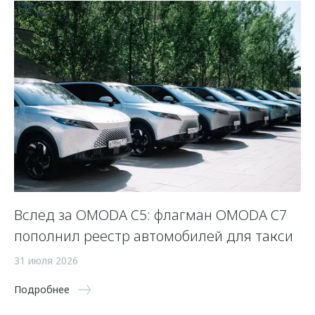
Вслед за OMODA C5: флагман OMODA C7
С
пополнил реестр автомобилей для такси
п
а
31 июля 2026
5 
Подробнее
По