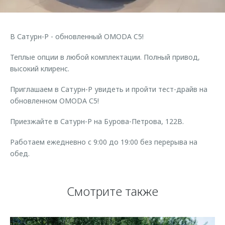
Страхование
Руководства по эксплуатации
Обратная связь
Кредитный калькулятор
Клиентская поддержка
В Сатурн-Р - обновленный OMODA C5!
Аксессуары
O&J Автоклуб
Теплые опции в любой комплектации. Полный привод,
Одежда и сувениры
Клуб владельцев OMODA
высокий клиренс.
Оригинальные аксессуары
Приложение O&J
Приглашаем в Сатурн-Р увидеть и пройти тест-драйв на
Запчасти
Аксессуары
обновленном OMODA С5!
Трейд-ин
Одежда и сувениры
Приезжайте в Сатурн-Р на Бурова-Петрова, 122В.
Калькулятор трейд-ин
Оригинальные аксессуары
Работаем ежедневно с 9:00 до 19:00 без перерыва на
Запчасти
обед.
Смотрите также