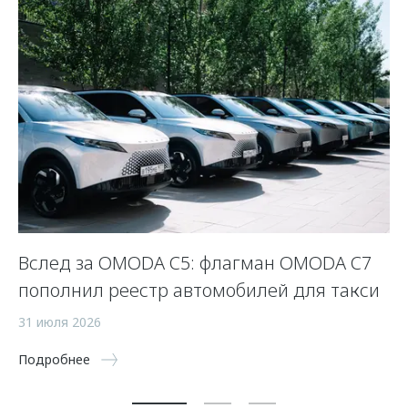
Вслед за OMODA C5: флагман OMODA C7
С
пополнил реестр автомобилей для такси
п
а
31 июля 2026
5 
Подробнее
По